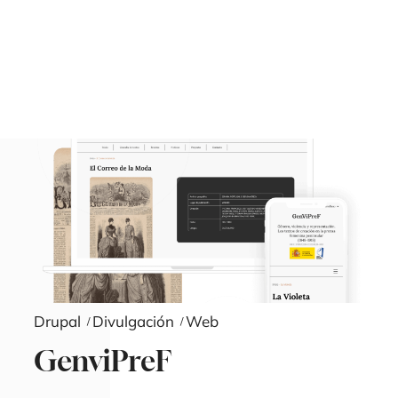
Drupal
Divulgación
Web
GenviPreF