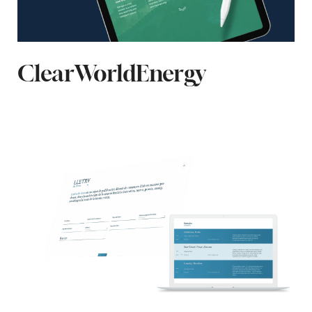
ClearWorldEnergy