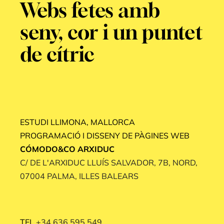
Webs fetes amb
seny, cor i un puntet
de cítric
ESTUDI LLIMONA, MALLORCA
PROGRAMACIÓ I DISSENY DE PÀGINES WEB
CÓMODO&CO ARXIDUC
C/ DE L'ARXIDUC LLUÍS SALVADOR, 7B, NORD,
07004 PALMA, ILLES BALEARS
TEL
+34 636 595 549